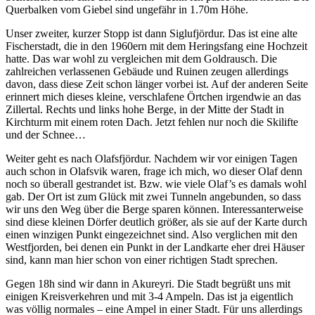
Querbalken vom Giebel sind ungefähr in 1.70m Höhe.
Unser zweiter, kurzer Stopp ist dann Siglufjördur. Das ist eine alte
Fischerstadt, die in den 1960ern mit dem Heringsfang eine Hochzeit
hatte. Das war wohl zu vergleichen mit dem Goldrausch. Die
zahlreichen verlassenen Gebäude und Ruinen zeugen allerdings
davon, dass diese Zeit schon länger vorbei ist. Auf der anderen Seite
erinnert mich dieses kleine, verschlafene Örtchen irgendwie an das
Zillertal. Rechts und links hohe Berge, in der Mitte der Stadt in
Kirchturm mit einem roten Dach. Jetzt fehlen nur noch die Skilifte
und der Schnee…
Weiter geht es nach Olafsfjördur. Nachdem wir vor einigen Tagen
auch schon in Olafsvik waren, frage ich mich, wo dieser Olaf denn
noch so überall gestrandet ist. Bzw. wie viele Olaf’s es damals wohl
gab. Der Ort ist zum Glück mit zwei Tunneln angebunden, so dass
wir uns den Weg über die Berge sparen können. Interessanterweise
sind diese kleinen Dörfer deutlich größer, als sie auf der Karte durch
einen winzigen Punkt eingezeichnet sind. Also verglichen mit den
Westfjorden, bei denen ein Punkt in der Landkarte eher drei Häuser
sind, kann man hier schon von einer richtigen Stadt sprechen.
Gegen 18h sind wir dann in Akureyri. Die Stadt begrüßt uns mit
einigen Kreisverkehren und mit 3-4 Ampeln. Das ist ja eigentlich
was völlig normales – eine Ampel in einer Stadt. Für uns allerdings