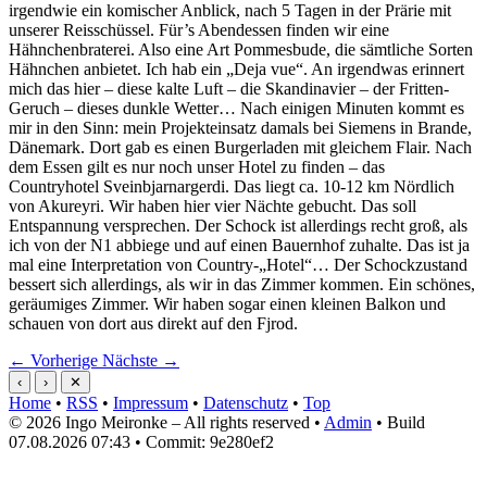
irgendwie ein komischer Anblick, nach 5 Tagen in der Prärie mit
unserer Reisschüssel. Für’s Abendessen finden wir eine
Hähnchenbraterei. Also eine Art Pommesbude, die sämtliche Sorten
Hähnchen anbietet. Ich hab ein „Deja vue“. An irgendwas erinnert
mich das hier – diese kalte Luft – die Skandinavier – der Fritten-
Geruch – dieses dunkle Wetter… Nach einigen Minuten kommt es
mir in den Sinn: mein Projekteinsatz damals bei Siemens in Brande,
Dänemark. Dort gab es einen Burgerladen mit gleichem Flair. Nach
dem Essen gilt es nur noch unser Hotel zu finden – das
Countryhotel Sveinbjarnargerdi. Das liegt ca. 10-12 km Nördlich
von Akureyri. Wir haben hier vier Nächte gebucht. Das soll
Entspannung versprechen. Der Schock ist allerdings recht groß, als
ich von der N1 abbiege und auf einen Bauernhof zuhalte. Das ist ja
mal eine Interpretation von Country-„Hotel“… Der Schockzustand
bessert sich allerdings, als wir in das Zimmer kommen. Ein schönes,
geräumiges Zimmer. Wir haben sogar einen kleinen Balkon und
schauen von dort aus direkt auf den Fjrod.
← Vorherige
Nächste →
‹
›
✕
Home
•
RSS
•
Impressum
•
Datenschutz
•
Top
© 2026 Ingo Meironke – All rights reserved •
Admin
• Build
07.08.2026 07:43 • Commit: 9e280ef2