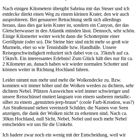
Nach einigen Kilometern übergibt Sabrina mir das Steuer und ich
entdecke direkt einen Weg zu einem kleinen Krater, den wir auch
ausprobieren. Bei genauerer Betrachtung stellt sich allerdings
heraus, dass dies gar kein Krater ist, sondern ein Canyon, der das
Gletscherwasser in den Atlantik münden lässt. Dennoch, sehr schön.
Einige Kilomerter weiter weicht dann die Schotterpiste einer
Geröllpiste (oder so). Die Steine hier sind nicht mehr so groß wie
Murmeln, eher so wie Tennisbälle bzw. Handbälle. Unsere
Reisegeschwindigkeit reduziert sich dabei von ca. 35km/h auf ca.
15km/h. Ein interessantes Erlebnis! Zum Glück hält dies nur für ca.
2 Kilometer an, danach haben wir wieder normalen Schotter und
können weiter in Richtung Hochland fahren.
Leider nimmt nun mehr und mehr die Wolkendecke zu. Bzw.
kommen wir immer höher und die Wolken werden zu dichtem, sehr
dichtem Nebel. Pfützen Ausweichen wird immer schwieriger und
unsere Reisschüssel mutiert langsam von einem sauberen metallic-
silber zu einem „genutzten-jeep-braun“ (coole Farb-Kreation, was?)
Am Straßenrand stehen vereinzelt Schilder, die Namen von Seen
anzeigen, die dank der Wolken nicht zu erkennen sind. Nach ca.
30km Hochland, null Sicht, Nebel, Nebel und noch mehr Nebel
entscheiden wir uns für die Umkehr.
Ich hadere zwar noch ein wenig mit der Entscheidung, weil wir