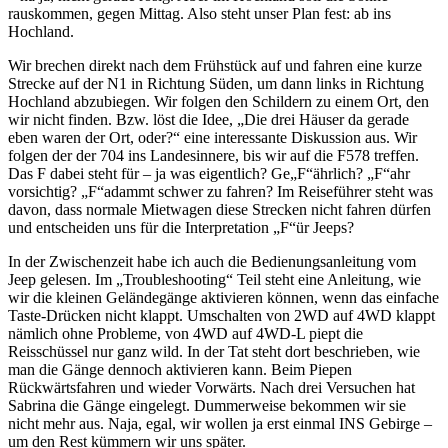
rauskommen, gegen Mittag. Also steht unser Plan fest: ab ins
Hochland.
Wir brechen direkt nach dem Frühstück auf und fahren eine kurze
Strecke auf der N1 in Richtung Süden, um dann links in Richtung
Hochland abzubiegen. Wir folgen den Schildern zu einem Ort, den
wir nicht finden. Bzw. löst die Idee, „Die drei Häuser da gerade
eben waren der Ort, oder?“ eine interessante Diskussion aus. Wir
folgen der der 704 ins Landesinnere, bis wir auf die F578 treffen.
Das F dabei steht für – ja was eigentlich? Ge„F“ährlich? „F“ahr
vorsichtig? „F“adammt schwer zu fahren? Im Reiseführer steht was
davon, dass normale Mietwagen diese Strecken nicht fahren dürfen
und entscheiden uns für die Interpretation „F“ür Jeeps?
In der Zwischenzeit habe ich auch die Bedienungsanleitung vom
Jeep gelesen. Im „Troubleshooting“ Teil steht eine Anleitung, wie
wir die kleinen Geländegänge aktivieren können, wenn das einfache
Taste-Drücken nicht klappt. Umschalten von 2WD auf 4WD klappt
nämlich ohne Probleme, von 4WD auf 4WD-L piept die
Reisschüssel nur ganz wild. In der Tat steht dort beschrieben, wie
man die Gänge dennoch aktivieren kann. Beim Piepen
Rückwärtsfahren und wieder Vorwärts. Nach drei Versuchen hat
Sabrina die Gänge eingelegt. Dummerweise bekommen wir sie
nicht mehr aus. Naja, egal, wir wollen ja erst einmal INS Gebirge –
um den Rest kümmern wir uns später.