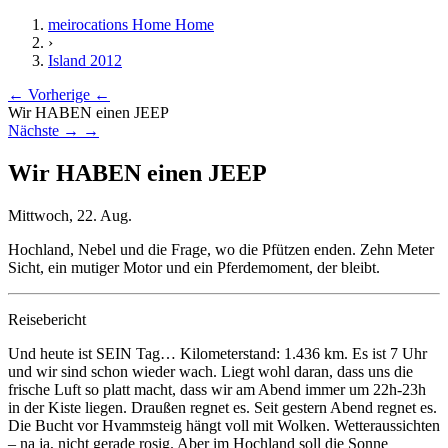
meirocations Home
Home
›
Island 2012
← Vorherige
←
Wir HABEN einen JEEP
Nächste →
→
Wir HABEN einen JEEP
Mittwoch, 22. Aug.
Hochland, Nebel und die Frage, wo die Pfützen enden. Zehn Meter
Sicht, ein mutiger Motor und ein Pferdemoment, der bleibt.
Reisebericht
Und heute ist SEIN Tag… Kilometerstand: 1.436 km. Es ist 7 Uhr
und wir sind schon wieder wach. Liegt wohl daran, dass uns die
frische Luft so platt macht, dass wir am Abend immer um 22h-23h
in der Kiste liegen. Draußen regnet es. Seit gestern Abend regnet es.
Die Bucht vor Hvammsteig hängt voll mit Wolken. Wetteraussichten
– na ja, nicht gerade rosig. Aber im Hochland soll die Sonne