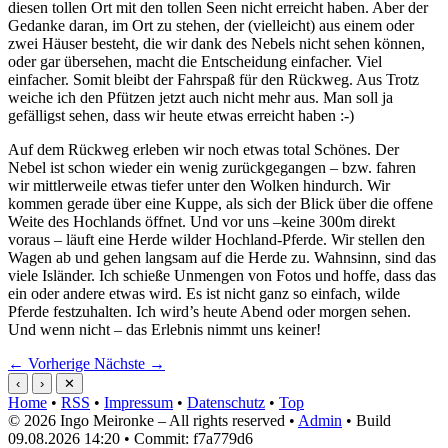
diesen tollen Ort mit den tollen Seen nicht erreicht haben. Aber der
Gedanke daran, im Ort zu stehen, der (vielleicht) aus einem oder
zwei Häuser besteht, die wir dank des Nebels nicht sehen können,
oder gar übersehen, macht die Entscheidung einfacher. Viel
einfacher. Somit bleibt der Fahrspaß für den Rückweg. Aus Trotz
weiche ich den Pfützen jetzt auch nicht mehr aus. Man soll ja
gefälligst sehen, dass wir heute etwas erreicht haben :-)
Auf dem Rückweg erleben wir noch etwas total Schönes. Der
Nebel ist schon wieder ein wenig zurückgegangen – bzw. fahren
wir mittlerweile etwas tiefer unter den Wolken hindurch. Wir
kommen gerade über eine Kuppe, als sich der Blick über die offene
Weite des Hochlands öffnet. Und vor uns –keine 300m direkt
voraus – läuft eine Herde wilder Hochland-Pferde. Wir stellen den
Wagen ab und gehen langsam auf die Herde zu. Wahnsinn, sind das
viele Isländer. Ich schieße Unmengen von Fotos und hoffe, dass das
ein oder andere etwas wird. Es ist nicht ganz so einfach, wilde
Pferde festzuhalten. Ich wird’s heute Abend oder morgen sehen.
Und wenn nicht – das Erlebnis nimmt uns keiner!
← Vorherige
Nächste →
‹
›
✕
Home
•
RSS
•
Impressum
•
Datenschutz
•
Top
© 2026 Ingo Meironke – All rights reserved •
Admin
• Build
09.08.2026 14:20 • Commit: f7a779d6