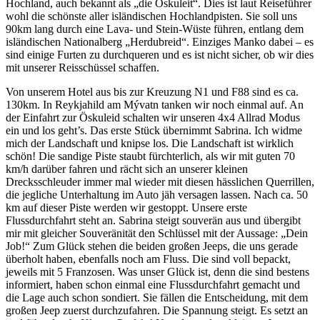
Hochland, auch bekannt als „die Öskuleit“. Dies ist laut Reiseführer
wohl die schönste aller isländischen Hochlandpisten. Sie soll uns
90km lang durch eine Lava- und Stein-Wüste führen, entlang dem
isländischen Nationalberg „Herdubreid“. Einziges Manko dabei – es
sind einige Furten zu durchqueren und es ist nicht sicher, ob wir dies
mit unserer Reisschüssel schaffen.
Von unserem Hotel aus bis zur Kreuzung N1 und F88 sind es ca.
130km. In Reykjahild am Mývatn tanken wir noch einmal auf. An
der Einfahrt zur Öskuleid schalten wir unseren 4x4 Allrad Modus
ein und los geht’s. Das erste Stück übernimmt Sabrina. Ich widme
mich der Landschaft und knipse los. Die Landschaft ist wirklich
schön! Die sandige Piste staubt fürchterlich, als wir mit guten 70
km/h darüber fahren und rächt sich an unserer kleinen
Drecksschleuder immer mal wieder mit diesen hässlichen Querrillen,
die jegliche Unterhaltung im Auto jäh versagen lassen. Nach ca. 50
km auf dieser Piste werden wir gestoppt. Unsere erste
Flussdurchfahrt steht an. Sabrina steigt souverän aus und übergibt
mir mit gleicher Souveränität den Schlüssel mit der Aussage: „Dein
Job!“ Zum Glück stehen die beiden großen Jeeps, die uns gerade
überholt haben, ebenfalls noch am Fluss. Die sind voll bepackt,
jeweils mit 5 Franzosen. Was unser Glück ist, denn die sind bestens
informiert, haben schon einmal eine Flussdurchfahrt gemacht und
die Lage auch schon sondiert. Sie fällen die Entscheidung, mit dem
großen Jeep zuerst durchzufahren. Die Spannung steigt. Es setzt an