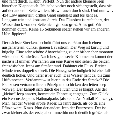
und fährt durch. Klappt. Perfekt! Nun der andere kleinere Jeep
hinterher. Klappt auch. Ich habe vorher noch sichergestellt, dass sie
auf der anderen Seite warten, bis wir auch durch sind. Und nun wir:
4x4 Low angestellt, dritten Gang eingelegt und los geht es.
Langsam rein und konstant durch. Das Flussbett ist recht hart, der
Wasserdruck von der Seite nicht ganz so groß. Alles gut! Wir
kommen durch. Keine 15 Sekunden später stehen wir am anderen
Ufer. Jippieee!
Der nächste Streckenabschnitt führt uns ca. 6km durch einen
ausgehärteten, dunkel-grauen Lavastrom. Der Weg ist kurvig und
hügelig. Eine sehr schöne Abwechslung zu der bisher eher monoton
wirkenden Sandwüste. Nach besagten sechs Kilometern kommt der
nächste Hammer. Wir fahren um eine Kurve und sehen die beiden
französischen Jeeps am Straßenrand. Dahinter ein Fluss. Breiter.
Mindestens doppelt so breit. Die Flussgeschwindigkeit ist ebenfalls
deutlich höher. Und tiefer ist er auch. Das Wasser geht ca. bis zum
Hüftknochen. Verdammt – ist hier nun das Ende der Strecke? Die
Franzosen vertrauen ihrem Prinzip und schicken den fetten Jeep
vorweg. Der kämpft sich durch die Fluten und es klappt. Als der
„kleine“ Jeep ansetzt, kommt ein Fahrzeug entgegen. Zum Glück
ein Rescue-Jeep des Nationalparks (also eine Art Notfall-Fahrzeug).
Man, hat der Wagen große Räder. Er fährt durch, als ob da eine
Pfütze wäre. Krass. Nun der andere Jeep der Franzosen. Der ist
zwar kleiner als der erste, aber immerhin noch deutlich größer als