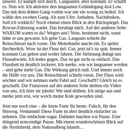
unserer. Er kämpft sich durch. Langsamer, aber konstant. Er schafft
es. Nun wir. Ich aktiviere den langsamen Geländegang 4x4 Low.
Das mit dem dritten Gang vorhin war mir ein wenig zu heikel. Ich
wähle den zweiten Gang. Ab zum Ufer. Anhalten. Nachdenken.
Soll ich wirklich? Noch einmal einen Blick in den Rückspiegel. Das
Rescue-Fahrzeug wartet. Das beruhigt mich. Auf der anderen Seite:
WARUM wartet es da? Wegen uns? Nein, bestimmt nicht, sonst
hätte er uns gewarnt. Ich gebe Gas. Langsam schiebt die
Reisschüssel nach vorne. Die Motorhaube taucht ein. Es spritzt
fürchterlich. Wow ist der Fluss tief. Gut, jetzt ist’s zu spät. Immer
konstant Gas geben und weiter fahren. Die Strömung drängt uns
Flussabwärts. Ich lenke gegen. Das ist gar nicht so einfach. Das
Flussbett ist deutlich lockerer. Ich merke, wie wir langsamer werden
– und gebe mehr Gas. Die Wirkung gleich null. Und immer noch
die Hälfe vor uns. Die Reisschüssel schiebt voran. Der Fluss wird
seichter und wir nehmen mehr Fahrt auf. Geschafft? Gleich ist es
geschafft. Die Franzosen auf der anderen Seite drehen ein Video
von uns. Ich höre sie jubeln! Wir sind drüben. Ich steige aus und
merke jetzt erst, wie weich meine Knie geworden sind.
Jetzt nur noch eine – die letzte Furte für heute. Falsch, für den
Hinweg. Verdammt! Diese Furte ist aber deutlich einfacher zu
nehmen. Die einfachste sogar. Dahinter machen wir Pause. Eine
dringend notwendige Pause. Mit einem wunderschönen Blick auf
die Herdubreid, dem Nationalberg Islands…