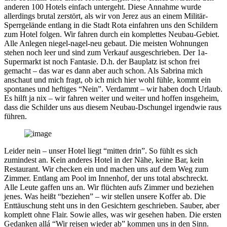
anderen 100 Hotels einfach untergeht. Diese Annahme wurde
allerdings brutal zerstört, als wir von Jerez aus an einem Militär-
Sperrgelände entlang in die Stadt Rota einfahren uns den Schildern
zum Hotel folgen. Wir fahren durch ein komplettes Neubau-Gebiet.
Alle Anlegen niegel-nagel-neu gebaut. Die meisten Wohnungen
stehen noch leer und sind zum Verkauf ausgeschrieben. Der 1a-
Supermarkt ist noch Fantasie. D.h. der Bauplatz ist schon frei
gemacht – das war es dann aber auch schon. Als Sabrina mich
anschaut und mich fragt, ob ich mich hier wohl fühle, kommt ein
spontanes und heftiges “Nein”. Verdammt – wir haben doch Urlaub.
Es hilft ja nix – wir fahren weiter und weiter und hoffen insgeheim,
dass die Schilder uns aus diesem Neubau-Dschungel irgendwie raus
führen.
Leider nein – unser Hotel liegt “mitten drin”. So fühlt es sich
zumindest an. Kein anderes Hotel in der Nähe, keine Bar, kein
Restaurant. Wir checken ein und machen uns auf dem Weg zum
Zimmer. Entlang am Pool im Innenhof, der uns total abschreckt.
Alle Leute gaffen uns an. Wir flüchten aufs Zimmer und beziehen
jenes. Was heißt “beziehen” – wir stellen unsere Koffer ab. Die
Enttäuschung steht uns in den Gesichtern geschrieben. Sauber, aber
komplett ohne Flair. Sowie alles, was wir gesehen haben. Die ersten
Gedanken allá “Wir reisen wieder ab” kommen uns in den Sinn.