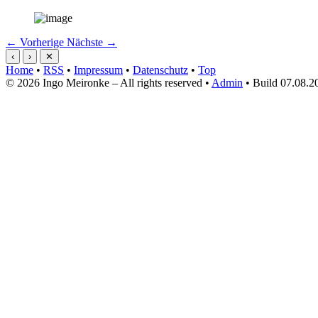
← Vorherige
Nächste →
‹
›
✕
Home
•
RSS
•
Impressum
•
Datenschutz
•
Top
© 2026 Ingo Meironke – All rights reserved •
Admin
• Build 07.08.2