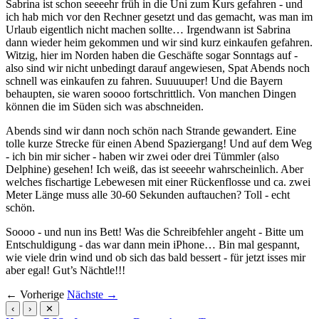
Sabrina ist schon seeeehr früh in die Uni zum Kurs gefahren - und
ich hab mich vor den Rechner gesetzt und das gemacht, was man im
Urlaub eigentlich nicht machen sollte… Irgendwann ist Sabrina
dann wieder heim gekommen und wir sind kurz einkaufen gefahren.
Witzig, hier im Norden haben die Geschäfte sogar Sonntags auf -
also sind wir nicht unbedingt darauf angewiesen, Spat Abends noch
schnell was einkaufen zu fahren. Suuuuuper! Und die Bayern
behaupten, sie waren soooo fortschrittlich. Von manchen Dingen
können die im Süden sich was abschneiden.
Abends sind wir dann noch schön nach Strande gewandert. Eine
tolle kurze Strecke für einen Abend Spaziergang! Und auf dem Weg
- ich bin mir sicher - haben wir zwei oder drei Tümmler (also
Delphine) gesehen! Ich weiß, das ist seeeehr wahrscheinlich. Aber
welches fischartige Lebewesen mit einer Rückenflosse und ca. zwei
Meter Länge muss alle 30-60 Sekunden auftauchen? Toll - echt
schön.
Soooo - und nun ins Bett! Was die Schreibfehler angeht - Bitte um
Entschuldigung - das war dann mein iPhone… Bin mal gespannt,
wie viele drin wind und ob sich das bald bessert - für jetzt isses mir
aber egal! Gut’s Nächtle!!!
← Vorherige
Nächste →
‹
›
✕