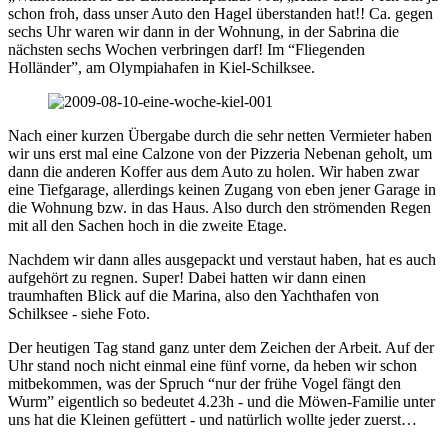
schon froh, dass unser Auto den Hagel überstanden hat!! Ca. gegen
sechs Uhr waren wir dann in der Wohnung, in der Sabrina die
nächsten sechs Wochen verbringen darf! Im “Fliegenden
Holländer”, am Olympiahafen in Kiel-Schilksee.
Nach einer kurzen Übergabe durch die sehr netten Vermieter haben
wir uns erst mal eine Calzone von der Pizzeria Nebenan geholt, um
dann die anderen Koffer aus dem Auto zu holen. Wir haben zwar
eine Tiefgarage, allerdings keinen Zugang von eben jener Garage in
die Wohnung bzw. in das Haus. Also durch den strömenden Regen
mit all den Sachen hoch in die zweite Etage.
Nachdem wir dann alles ausgepackt und verstaut haben, hat es auch
aufgehört zu regnen. Super! Dabei hatten wir dann einen
traumhaften Blick auf die Marina, also den Yachthafen von
Schilksee - siehe Foto.
Der heutigen Tag stand ganz unter dem Zeichen der Arbeit. Auf der
Uhr stand noch nicht einmal eine fünf vorne, da heben wir schon
mitbekommen, was der Spruch “nur der frühe Vogel fängt den
Wurm” eigentlich so bedeutet 4.23h - und die Möwen-Familie unter
uns hat die Kleinen gefüttert - und natürlich wollte jeder zuerst…