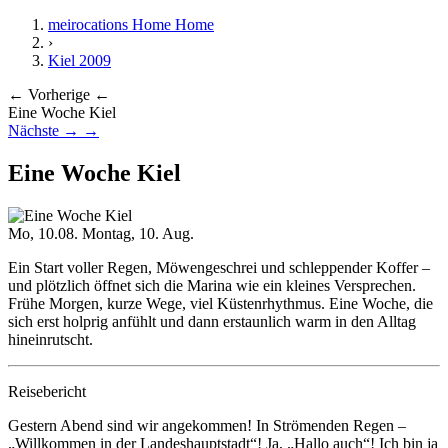
meirocations Home
Home
›
Kiel 2009
← Vorherige
←
Eine Woche Kiel
Nächste →
→
Eine Woche Kiel
Mo, 10.08.
Montag, 10. Aug.
Ein Start voller Regen, Möwengeschrei und schleppender Koffer –
und plötzlich öffnet sich die Marina wie ein kleines Versprechen.
Frühe Morgen, kurze Wege, viel Küstenrhythmus. Eine Woche, die
sich erst holprig anfühlt und dann erstaunlich warm in den Alltag
hineinrutscht.
Reisebericht
Gestern Abend sind wir angekommen! In Strömenden Regen –
„Willkommen in der Landeshauptstadt“! Ja, „Hallo auch“! Ich bin ja