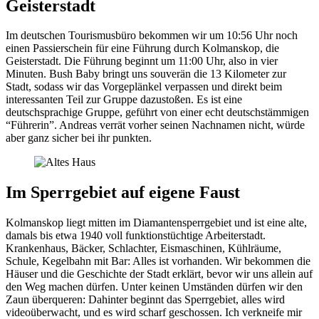
Geisterstadt
Im deutschen Tourismusbüro bekommen wir um 10:56 Uhr noch
einen Passierschein für eine Führung durch Kolmanskop, die
Geisterstadt. Die Führung beginnt um 11:00 Uhr, also in vier
Minuten. Bush Baby bringt uns souverän die 13 Kilometer zur
Stadt, sodass wir das Vorgeplänkel verpassen und direkt beim
interessanten Teil zur Gruppe dazustoßen. Es ist eine
deutschsprachige Gruppe, geführt von einer echt deutschstämmigen
“Führerin”. Andreas verrät vorher seinen Nachnamen nicht, würde
aber ganz sicher bei ihr punkten.
Im Sperrgebiet auf eigene Faust
Kolmanskop liegt mitten im Diamantensperrgebiet und ist eine alte,
damals bis etwa 1940 voll funktionstüchtige Arbeiterstadt.
Krankenhaus, Bäcker, Schlachter, Eismaschinen, Kühlräume,
Schule, Kegelbahn mit Bar: Alles ist vorhanden. Wir bekommen die
Häuser und die Geschichte der Stadt erklärt, bevor wir uns allein auf
den Weg machen dürfen. Unter keinen Umständen dürfen wir den
Zaun überqueren: Dahinter beginnt das Sperrgebiet, alles wird
videoüberwacht, und es wird scharf geschossen. Ich verkneife mir