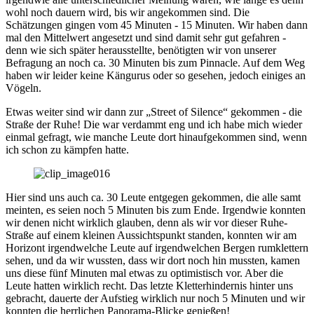
wohl noch dauern wird, bis wir angekommen sind. Die
Schätzungen gingen vom 45 Minuten - 15 Minuten. Wir haben dann
mal den Mittelwert angesetzt und sind damit sehr gut gefahren -
denn wie sich später herausstellte, benötigten wir von unserer
Befragung an noch ca. 30 Minuten bis zum Pinnacle. Auf dem Weg
haben wir leider keine Kängurus oder so gesehen, jedoch einiges an
Vögeln.
Etwas weiter sind wir dann zur „Street of Silence“ gekommen - die
Straße der Ruhe! Die war verdammt eng und ich habe mich wieder
einmal gefragt, wie manche Leute dort hinaufgekommen sind, wenn
ich schon zu kämpfen hatte.
Hier sind uns auch ca. 30 Leute entgegen gekommen, die alle samt
meinten, es seien noch 5 Minuten bis zum Ende. Irgendwie konnten
wir denen nicht wirklich glauben, denn als wir vor dieser Ruhe-
Straße auf einem kleinen Aussichtspunkt standen, konnten wir am
Horizont irgendwelche Leute auf irgendwelchen Bergen rumklettern
sehen, und da wir wussten, dass wir dort noch hin mussten, kamen
uns diese fünf Minuten mal etwas zu optimistisch vor. Aber die
Leute hatten wirklich recht. Das letzte Kletterhindernis hinter uns
gebracht, dauerte der Aufstieg wirklich nur noch 5 Minuten und wir
konnten die herrlichen Panorama-Blicke genießen!