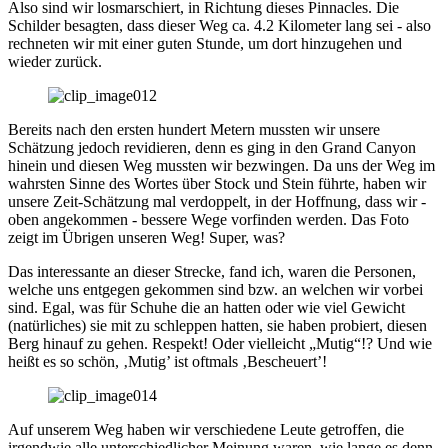
Also sind wir losmarschiert, in Richtung dieses Pinnacles. Die
Schilder besagten, dass dieser Weg ca. 4.2 Kilometer lang sei - also
rechneten wir mit einer guten Stunde, um dort hinzugehen und
wieder zurück.
Bereits nach den ersten hundert Metern mussten wir unsere
Schätzung jedoch revidieren, denn es ging in den Grand Canyon
hinein und diesen Weg mussten wir bezwingen. Da uns der Weg im
wahrsten Sinne des Wortes über Stock und Stein führte, haben wir
unsere Zeit-Schätzung mal verdoppelt, in der Hoffnung, dass wir -
oben angekommen - bessere Wege vorfinden werden. Das Foto
zeigt im Übrigen unseren Weg! Super, was?
Das interessante an dieser Strecke, fand ich, waren die Personen,
welche uns entgegen gekommen sind bzw. an welchen wir vorbei
sind. Egal, was für Schuhe die an hatten oder wie viel Gewicht
(natürliches) sie mit zu schleppen hatten, sie haben probiert, diesen
Berg hinauf zu gehen. Respekt! Oder vielleicht „Mutig“!? Und wie
heißt es so schön, ‚Mutig’ ist oftmals ‚Bescheuert’!
Auf unserem Weg haben wir verschiedene Leute getroffen, die
irgendwie alle unterschiedlicher Meinung waren, wie lange es denn