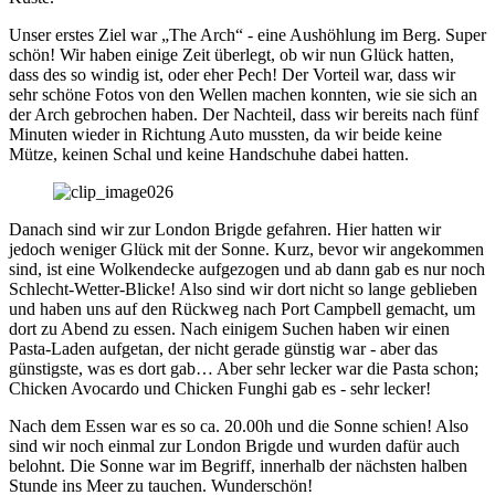
Unser erstes Ziel war „The Arch“ - eine Aushöhlung im Berg. Super
schön! Wir haben einige Zeit überlegt, ob wir nun Glück hatten,
dass des so windig ist, oder eher Pech! Der Vorteil war, dass wir
sehr schöne Fotos von den Wellen machen konnten, wie sie sich an
der Arch gebrochen haben. Der Nachteil, dass wir bereits nach fünf
Minuten wieder in Richtung Auto mussten, da wir beide keine
Mütze, keinen Schal und keine Handschuhe dabei hatten.
Danach sind wir zur London Brigde gefahren. Hier hatten wir
jedoch weniger Glück mit der Sonne. Kurz, bevor wir angekommen
sind, ist eine Wolkendecke aufgezogen und ab dann gab es nur noch
Schlecht-Wetter-Blicke! Also sind wir dort nicht so lange geblieben
und haben uns auf den Rückweg nach Port Campbell gemacht, um
dort zu Abend zu essen. Nach einigem Suchen haben wir einen
Pasta-Laden aufgetan, der nicht gerade günstig war - aber das
günstigste, was es dort gab… Aber sehr lecker war die Pasta schon;
Chicken Avocardo und Chicken Funghi gab es - sehr lecker!
Nach dem Essen war es so ca. 20.00h und die Sonne schien! Also
sind wir noch einmal zur London Brigde und wurden dafür auch
belohnt. Die Sonne war im Begriff, innerhalb der nächsten halben
Stunde ins Meer zu tauchen. Wunderschön!